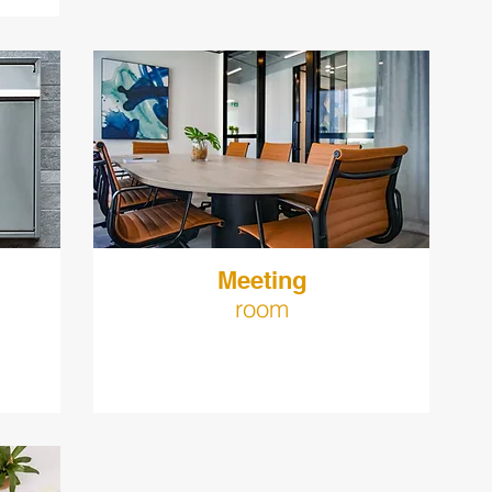
Meeting
room